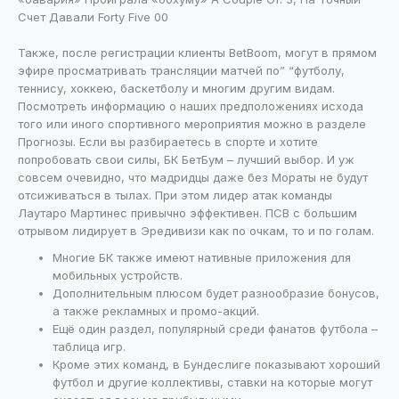
Счет Давали Forty Five 00
Также, после регистрации клиенты BetBoom, могут в прямом
эфире просматривать трансляции матчей по” “футболу,
теннису, хоккею, баскетболу и многим другим видам.
Посмотреть информацию о наших предположениях исхода
того или иного спортивного мероприятия можно в разделе
Прогнозы. Если вы разбираетесь в спорте и хотите
попробовать свои силы, БК БетБум – лучший выбор. И уж
совсем очевидно, что мадридцы даже без Мораты не будут
отсиживаться в тылах. При этом лидер атак команды
Лаутаро Мартинес привычно эффективен. ПСВ с большим
отрывом лидирует в Эредивизи как по очкам, то и по голам.
Многие БК также имеют нативные приложения для
мобильных устройств.
Дополнительным плюсом будет разнообразие бонусов,
а также рекламных и промо-акций.
Ещё один раздел, популярный среди фанатов футбола –
таблица игр.
Кроме этих команд, в Бундеслиге показывают хороший
футбол и другие коллективы, ставки на которые могут