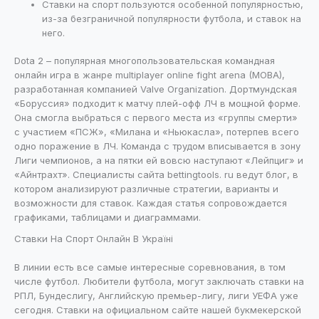
Ставки на спорт пользуются особенной популярностью,
из-за безграничной популярности футбола, и ставок на
него.
Dota 2 – популярная многопользовательская командная
онлайн игра в жанре multiplayer online fight arena (MOBA),
разработанная компанией Valve Organization. Дортмундская
«Боруссия» подходит к матчу плей-офф ЛЧ в мощной форме.
Она смогла выбраться с первого места из «группы смерти»
с участием «ПСЖ», «Милана и «Ньюкасла», потерпев всего
одно поражение в ЛЧ. Команда с трудом вписывается в зону
Лиги чемпионов, а на пятки ей вовсю наступают «Лейпциг» и
«Айнтрахт». Специалисты сайта bettingtools. ru ведут блог, в
котором анализируют различные стратегии, варианты и
возможности для ставок. Каждая статья сопровождается
графиками, таблицами и диаграммами.
Ставки На Спорт Онлайн В Україні
В линии есть все самые интересные соревнования, в том
числе футбол. Любители футбола, могут заключать ставки на
РПЛ, Бундеслигу, Английскую премьер-лигу, лиги УЕФА уже
сегодня. Ставки на официальном сайте нашей букмекерской