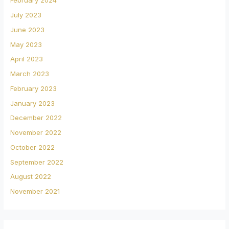
February 2024
July 2023
June 2023
May 2023
April 2023
March 2023
February 2023
January 2023
December 2022
November 2022
October 2022
September 2022
August 2022
November 2021