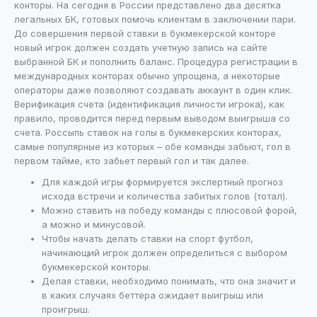
конторы. На сегодня в России представлено два десятка
легальных БК, готовых помочь клиентам в заключении пари.
До совершения первой ставки в букмекерской конторе
новый игрок должен создать учетную запись на сайте
выбранной БК и пополнить баланс. Процедура регистрации в
международных конторах обычно упрощена, а некоторые
операторы даже позволяют создавать аккаунт в один клик.
Верификация счета (идентификация личности игрока), как
правило, проводится перед первым выводом выигрыша со
счета. Россыпь ставок на голы в букмекерских конторах,
самые популярные из которых – обе команды забьют, гол в
первом тайме, кто забьет первый гол и так далее.
Для каждой игры формируется экспертный прогноз
исхода встречи и количества забитых голов (тотал).
Можно ставить на победу команды с плюсовой форой,
а можно и минусовой.
Чтобы начать делать ставки на спорт футбол,
начинающий игрок должен определиться с выбором
букмекерской конторы.
Делая ставки, необходимо понимать, что она значит и
в каких случаях беттера ожидает выигрыш или
проигрыш.