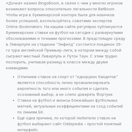
«Дочка» казино BingoBoom, в связи с чем у многих игроков
возникают вопросы относительно легальности BetBoom.
Чтобы игра в букмекерской конторе была для новичков
более успешной, воспользуйтесь советами экспертов
Online-Bookmakers. На нашем сайте регулярно публикуются
букмекерские ставки на футбол на сегодня с развернутыми
обоснованиями и точными прогнозами. В предстоящую среду
в Ливерпуле на стадионе “Энфилд” состоится поединок 26-
го тура английской Премьер-лиги, в котором между собой
сыграют местный Ливерпуль и Лутон Таун. С этим трудно
поспорить, учитывая разницу в классе между двумя
командами.
Отличием ставок на спорт от “одноруких бандитов”
является способность лично проанализировать
вероятность того или иного события и сделать
осознанный выбор, а не слепо доверять Фортуне.
Ставки на футбол и анонсы ближайших футбольных
матчей, актуальные коэффициентами на сход событий
по линиям БК.
Ещё одна причина, по которой любители ставок на
футбол выбирают сайт Oddspedia – простой понятный
интерфейс.