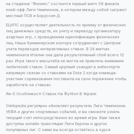
на стадионе “Филипс” состоится первый матч 1/8 финала
плей-офф Лиги Чемпионов, в котором между собой сыграют
местный ПСВ и Боруссия Д.
ЕЦУПС осуществляет деятельность по приему от физических
лиц денежных средств, их учету и переводу организатору
азартных игр, с проведением идентификации физических
лиц. Наша букмекерская контора сотрудничает с Центром
учета переводов интерактивных ставок. В 24 матчах
чемпионата Италии она дала результативный сбой всего 12
раз. Игра такого масштаба не могла не привлечь внимание
любителей ставок. Самый крупный скандал в кибеспорте
напрямую связан со ставками на Dota 2 когда команда-
участник соревнования поставила на свое поражение чтобы
заработать на ставках.
Які Є Особливості Ставок На Футбол В Україні
Oddspedia регулярно обновляет результаты Лиги Чемпионов
УЕФА и других спортивных событий, и вы сможете узнать
текущий счёт непосредственно во время игры. Вам также
доступны онлайн-трансляции Лиги Европы и других
популярных лиг. С нами вы всегда остаётесь в курсе