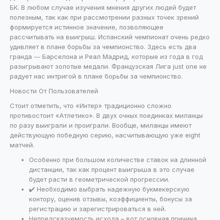
БК. В любом случае изучения мнения других людей будет
полезным, так как при рассмотрении разных точек зрений
формируется истинное значение, позволяющее
рассчитывать на выигрыш. Испанский чемпионат очень редко
удивляет в плане борьбы за чемпионство. Здесь есть два
гранда ― Барселона и Реал Мадрид, которые из года в год
разыгрывают золотые медали. Французская Лига just one не
радует нас интригой в плане борьбы за чемпионство.
Новости От Пользователей
Стоит отметить, что «Интер» традиционно сложно
противостоит «Атлетико». В двух очных поединках миланцы
по разу выиграли и проиграли. Вообще, миланцы имеют
действующую победную серию, насчитывающую уже eight
матчей.
Особенно при большом количестве ставок на длинной
дистанции, так как процент выигрыша в это случае
будет расти в геометрической прогрессии.
✔️ Необходимо выбрать надежную букмекерскую
контору, оценив отзывы, коэффициенты, бонусы за
регистрацию и зарегистрироваться в ней.
Непредсказуемость исхода – вот основная причина