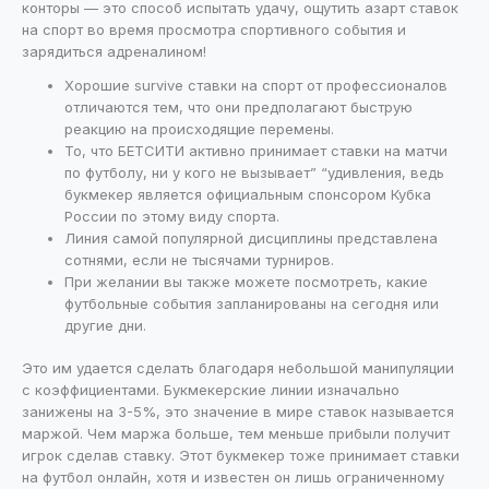
конторы — это способ испытать удачу, ощутить азарт ставок
на спорт во время просмотра спортивного события и
зарядиться адреналином!
Хорошие survive ставки на спорт от профессионалов
отличаются тем, что они предполагают быструю
реакцию на происходящие перемены.
То, что БЕТСИТИ активно принимает ставки на матчи
по футболу, ни у кого не вызывает” “удивления, ведь
букмекер является официальным спонсором Кубка
России по этому виду спорта.
Линия самой популярной дисциплины представлена
сотнями, если не тысячами турниров.
При желании вы также можете посмотреть, какие
футбольные события запланированы на сегодня или
другие дни.
Это им удается сделать благодаря небольшой манипуляции
с коэффициентами. Букмекерские линии изначально
занижены на 3-5%, это значение в мире ставок называется
маржой. Чем маржа больше, тем меньше прибыли получит
игрок сделав ставку. Этот букмекер тоже принимает ставки
на футбол онлайн, хотя и известен он лишь ограниченному