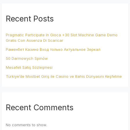
Recent Posts
Pragmatic Participate In Gioca +30 Slot Machine Game Demo
Gratis Con Assenza Di Scaricar
Раменбет Казино Вход только Актуальное Зеркал
50 Darmowych Spinów
Mesafeli Satış Sözleşmesi
Türkiye’de Mostbet Giriş ile Casino ve Bahis Dünyasını Keşfetme
Recent Comments
No comments to show.