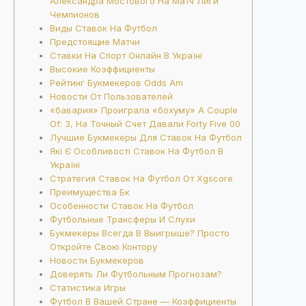
Александра Мостового На Матч Лиги
Чемпионов
Виды Ставок На Футбол
Предстоящие Матчи
Ставки На Спорт Онлайн В Україні
Высокие Коэффициенты
Рейтинг Букмекеров Odds Am
Новости От Пользователей
«бавария» Проиграла «бохуму» A Couple
Of: 3, На Точный Счет Давали Forty Five 00
Лучшие Букмекеры Для Ставок На Футбол
Які Є Особливості Ставок На Футбол В
Україні
Стратегия Ставок На Футбол От Xgscore
Преимущества Бк
Особенности Ставок На Футбол
Футбольные Трансферы И Слухи
Букмекеры Всегда В Выигрыше? Просто
Откройте Свою Контору
Новости Букмекеров
Доверять Ли Футбольным Прогнозам?
Статистика Игры
Футбол В Вашей Стране — Коэффициенты