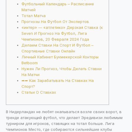
Футбольный Календарь – Расписание
Матчей
Тотал Матча
Прогнозы На Футбол От Экспертов
«интер» — «атлетико» Дерзкая Ставка (к
Seven И Прогноз На Футбол, Лига
Чемпионов, 20 Февраля 2024 Года
Делаем Ставки На Спорт И Футбол –
Спортивные Ставки Онлайн
Личный Кабинет Букмекерской Конторы
Betboom
Нужен Ли Прогноз, Чтобы Делать Ставки
На Матчи
➦➦ Как Зарабатывать На Ставках На
Спорт?
Статьи О Ставках
В Нидерландах не любят окапываться возле своих ворот, в
тренде атакующий футбол, что делает Эредивизи любимым
турниром для игроков, ставящих на тотал больше. Лига
Чемпионов Место, где собираются сильнейшие клубы