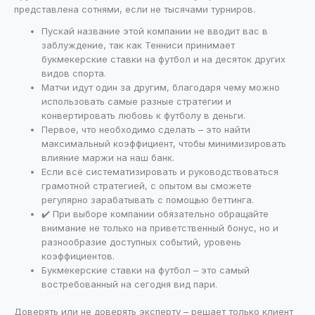
представлена сотнями, если не тысячами турниров.
Пускай название этой компании не вводит вас в
заблуждение, так как Тенниси принимает
букмекерские ставки на футбол и на десяток других
видов спорта.
Матчи идут один за другим, благодаря чему можно
использовать самые разные стратегии и
конвертировать любовь к футболу в деньги.
Первое, что необходимо сделать – это найти
максимальный коэффициент, чтобы минимизировать
влияние маржи на наш банк.
Если всё систематизировать и руководствоваться
грамотной стратегией, с опытом вы сможете
регулярно зарабатывать с помощью беттинга.
✔️ При выборе компании обязательно обращайте
внимание не только на приветственный бонус, но и
разнообразие доступных событий, уровень
коэффициентов.
Букмекерские ставки на футбол – это самый
востребованный на сегодня вид пари.
Доверять или не доверять эксперту – решает только клиент