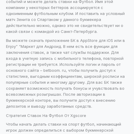
событий и можете делать ставки на Футбол. Имя этой
компании у некоторых беттеров ассоциируется с
одноименным футбольным клубом. И поставить на условный
матч Зенита со Спартаком у данного букмекера
действительно можно, однако это не свидетельствует ни о
какой связи с командой из Санкт-Петербурга.
Вы можете скачать приложение БК в AppStore для iOS или в
Enjoy” “Маркет для Андроид. В нем есть все функции для
заключения ставок, а также чат службы поддержки. Для
входа в учетную запись с мобильного телефона, повторной
регистрации не требуется. Используйте логин и пароль от
основного сайта – betboom. ru, чтобы получить доступ к
статистике, выгодным коэффициентам, широкой росписи на
популярные события и многому другому. Для вас БК также
сохраняет возможность получать бонусы и учувствовать во
всевозможных розыгрышах. После авторизации в
букмекерской конторе, вы получите доступ к внесению
депозитов и выводу заработанных средств.
Стратегия Ставок На Футбол От Xgscore
Чтобы начать делать ставки на спорт футбол, начинающий
игрок должен определиться с выбором букмекерской